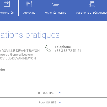
ACTUALITÉS
ANNUAIRE
MARCHÉS PUBLICS
VOS DROITS ET DÉMARCHE
ations pratiques
Téléphone
de ROVILLE-DEVANT-BAYON
+33 3 83 72 51 21
nue du General Leclerc
ROVILLE-DEVANT-BAYON
rire
RETOUR HAUT
PLAN DU SITE