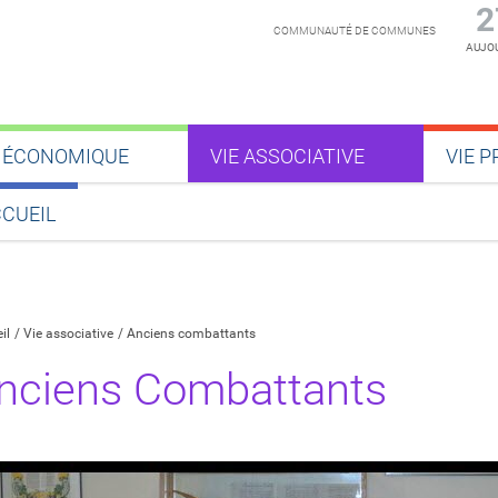
2
COMMUNAUTÉ DE COMMUNES
AUJOU
E ÉCONOMIQUE
VIE ASSOCIATIVE
VIE P
CUEIL
Partager sur Facebook
Partager sur Twitter
Partager sur LinkedIn
Partager par email
il
Vie associative
Anciens combattants
nciens Combattants