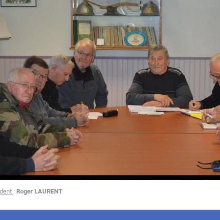
ident
:
Roger LAURENT