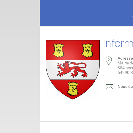
Inform
Adresse
Mairie 
854 ave
54290 
Nous éc