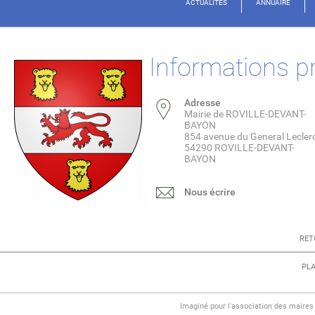
ACTUALITÉS
ANNUAIRE
Informations p
Adresse
Mairie de ROVILLE-DEVANT-
BAYON
854 avenue du General Lecler
54290 ROVILLE-DEVANT-
BAYON
Nous écrire
RET
PLA
Imaginé pour l'association des maire