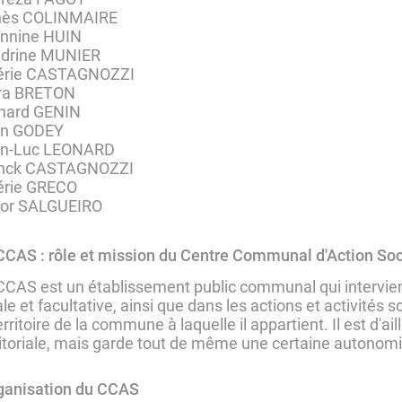
nès COLINMAIRE
nnine HUIN
drine MUNIER
érie CASTAGNOZZI
ra BRETON
nard GENIN
in GODEY
n-Luc LEONARD
nck CASTAGNOZZI
érie GRECO
tor SALGUEIRO
CCAS : rôle et mission du Centre Communal d'Action Soc
CCAS est un établissement public communal qui intervien
ale et facultative, ainsi que dans les actions et activités
erritoire de la commune à laquelle il appartient. Il est d'ail
ritoriale, mais garde tout de même une certaine autonomi
rganisation du CCAS