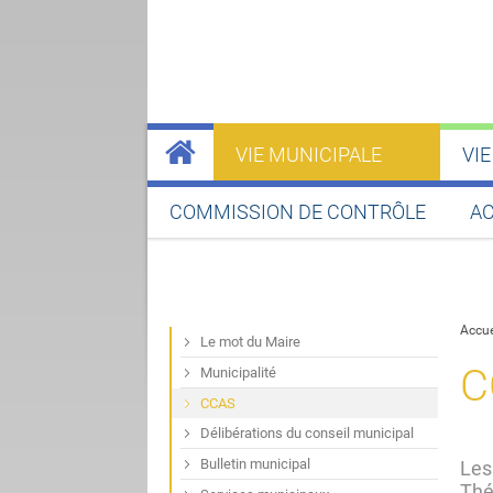
VIE MUNICIPALE
VI
COMMISSION DE CONTRÔLE
AC
Accue
Le mot du Maire
C
Municipalité
CCAS
Délibérations du conseil municipal
Bulletin municipal
Les
Thé