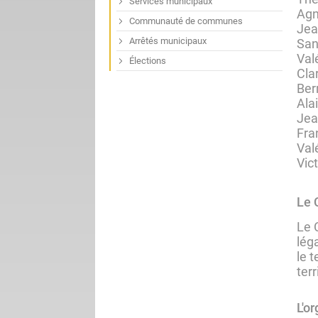
Services municipaux
Ag
Communauté de communes
Jea
Arrêtés municipaux
San
Val
Élections
Cla
Ber
Ala
Jea
Fra
Val
Vic
Le 
Le 
lég
le t
ter
L'o