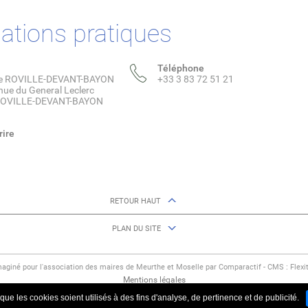
ations pratiques
Téléphone
de ROVILLE-DEVANT-BAYON
+33 3 83 72 51 21
nue du General Leclerc
ROVILLE-DEVANT-BAYON
rire
RETOUR HAUT
PLAN DU SITE
maginé pour l'association des maires de Meurthe et Moselle par Comparactif - CMS :
Flexi
Mentions légales
ue les cookies soient utilisés à des fins d'analyse, de pertinence et de publicité.