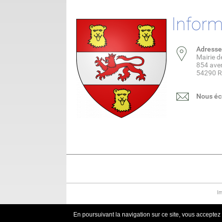
Inform
Adresse
Mairie 
854 ave
54290 
Nous éc
I
En poursuivant la navigation sur ce site, vous acceptez q