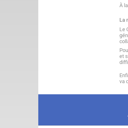
À l
La 
Le 
gén
col
Pour
et 
dif
Enf
va 