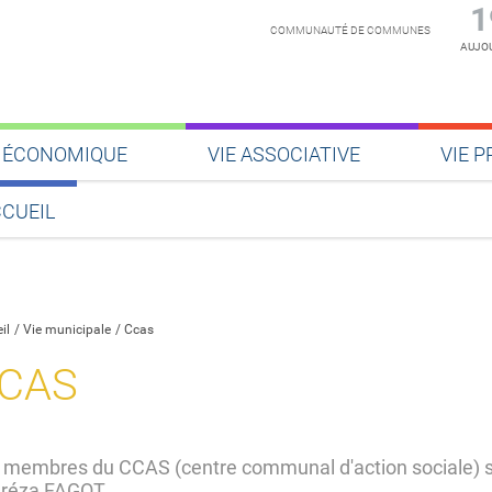
1
COMMUNAUTÉ DE COMMUNES
AUJOU
E ÉCONOMIQUE
VIE ASSOCIATIVE
VIE P
CUEIL
Partager sur Facebook
Partager sur Twitter
Partager sur LinkedIn
Partager par email
il
Vie municipale
Ccas
CAS
 membres du CCAS (centre communal d'action sociale) s
réza FAGOT