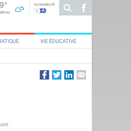
9°
ACCESSIBILITÉ
a
A
RD'HUI
RATIQUE
VIE ÉDUCATIVE
ont :