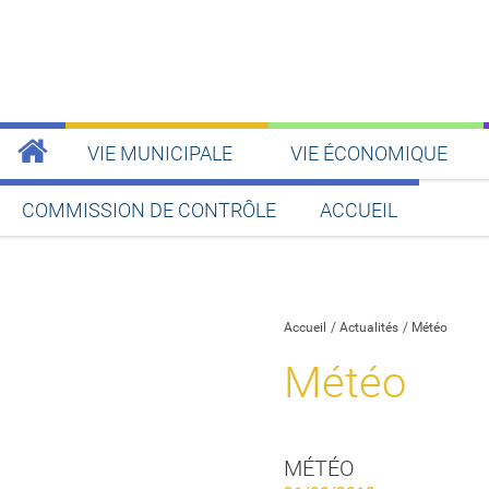
VIE MUNICIPALE
VIE ÉCONOMIQUE
COMMISSION DE CONTRÔLE
ACCUEIL
Partager sur Facebook
Partager sur Twitt
Partager s
Par
Accueil
Actualités
Météo
Météo
MÉTÉO